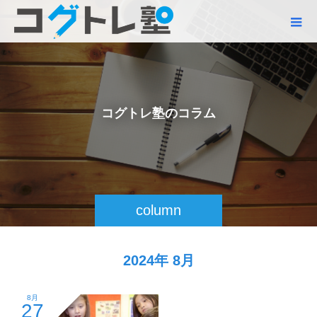
コ
グ
ト
レ
塾
の
コ
ラ
ム
column
2024年 8月
8月
27