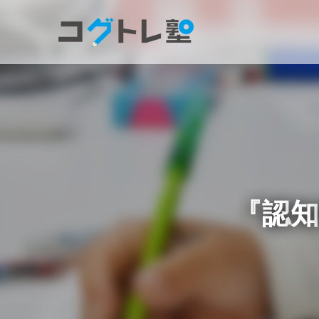
『
認
知