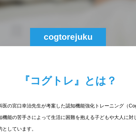
cogtorejuku
『コグトレ』とは？
宮口幸治先生が考案した認知機能強化トレーニング（Cognitive 
知機能の苦手さによって生活に困難を抱える子どもや大人に対
的としています。