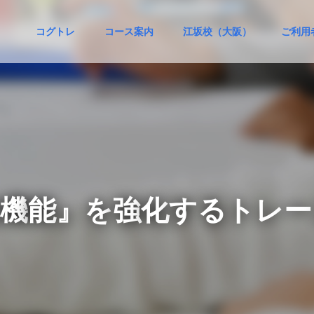
コグトレ
コース案内
江坂校（大阪）
ご利用
機
能
』
を
強
化
す
る
ト
レ
ー