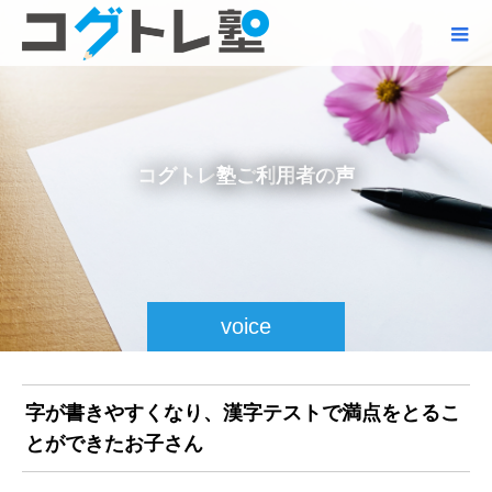
コ
グ
ト
レ
塾
ご
利
用
者
の
声
voice
字が書きやすくなり、漢字テストで満点をとるこ
とができたお子さん