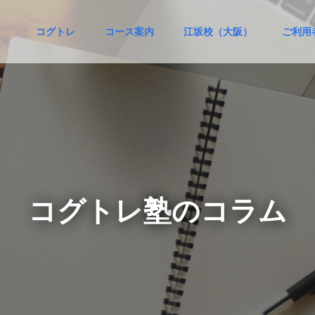
コグトレ
コース案内
江坂校（大阪）
ご利用
コ
グ
ト
レ
塾
の
コ
ラ
ム