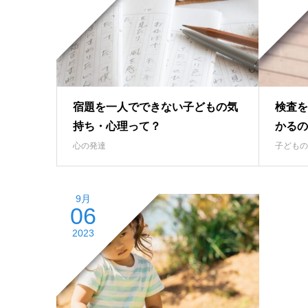
宿題を一人でできない子どもの気
検査を
持ち・心理って？
かるの
心の発達
子どもの
9月
06
2023