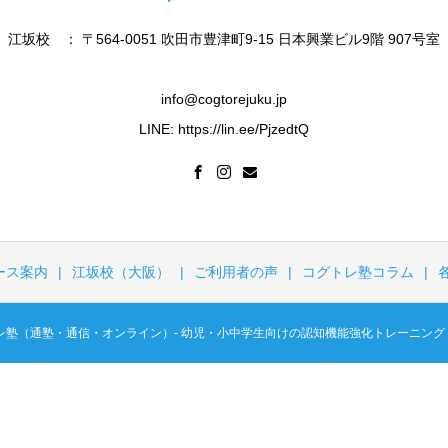
江坂校 ： 〒564-0051 吹田市豊津町9-15 日本興業ビル9階 907号室
info@cogtorejuku.jp
LINE: https://lin.ee/PjzedtQ
ース案内
江坂校（大阪）
ご利用者の声
コグトレ塾コラム
コグトレ塾（通塾・通信・オンライン）- 幼児・小中学生向けの認知機能強化トレーニング All Rig
無料体験会
のご予約
オンライ