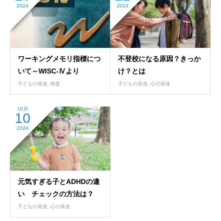
2024
2024
ワーキングメモリ指標につ
不登校になる原因？きっか
いて～WISC-Ⅳより
け？とは
子どもの発達
,
検査
子どもの発達
,
心の発達
10月
10
2024
元気すぎる子とADHDの違
い チェックの方法は？
子どもの発達
,
心の発達