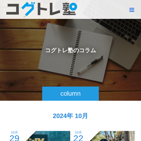
コ
グ
ト
レ
塾
の
コ
ラ
ム
column
2024年 10月
10月
10月
29
22