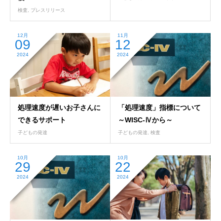
検査
,
プレスリリース
12月
11月
09
12
2024
2024
処理速度が遅いお子さんに
「処理速度」指標について
できるサポート
～WISC-Ⅳから～
子どもの発達
子どもの発達
,
検査
10月
10月
29
22
2024
2024