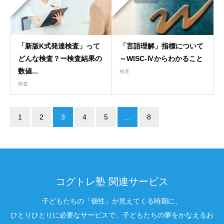
「新版K式発達検査」って
「言語理解」指標について
どんな検査？ー検査結果の
～WISC-Ⅳからわかること
数値...
検査
検査
1
2
3
4
5
…
8
コグトレ塾 関連サービス
子どもたちの「個性」が見えてくる時期に、
ひとりひとりに必要なサービスで、子どもたちの夢をかなえるお