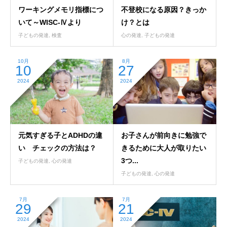
ワーキングメモリ指標につ
不登校になる原因？きっか
いて～WISC-Ⅳより
け？とは
子どもの発達
,
検査
心の発達
,
子どもの発達
10月
8月
10
27
2024
2024
元気すぎる子とADHDの違
お子さんが前向きに勉強で
い チェックの方法は？
きるために大人が取りたい
3つ...
子どもの発達
,
心の発達
子どもの発達
,
心の発達
7月
7月
29
21
2024
2024