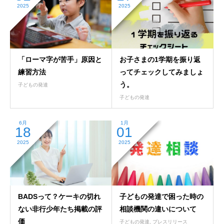
2025
2025
「ローマ字が苦手」原因と
お子さまの1学期を振り返
練習方法
ってチェックしてみましょ
う。
子どもの発達
子どもの発達
6月
1月
18
01
2025
2025
BADSって？ケーキの切れ
子どもの発達で困った時の
ない非行少年たち掲載の評
相談機関の違いについて
価
子どもの発達
,
プレスリリース