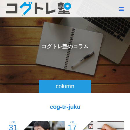
コ
グ
ト
レ
塾
の
コ
ラ
ム
column
cog-tr-juku
7月
7月
31
17