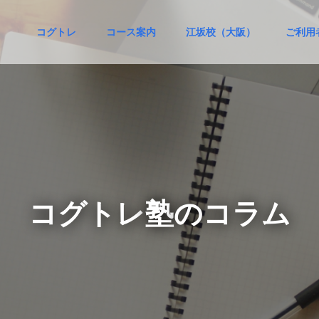
コグトレ
コース案内
江坂校（大阪）
ご利用
コ
グ
ト
レ
塾
の
コ
ラ
ム