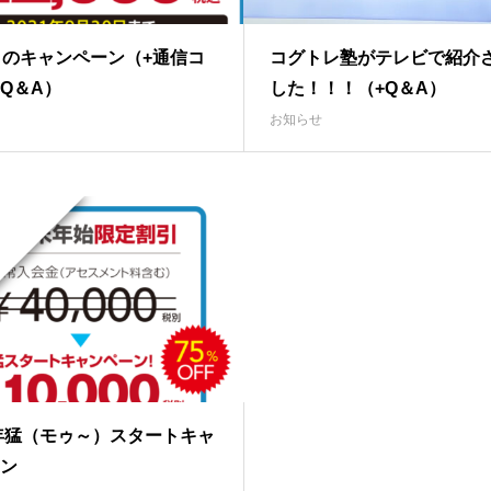
月のキャンペーン（+通信コ
コグトレ塾がテレビで紹介
Q＆A）
した！！！（+Q＆A）
お知らせ
1年猛（モゥ～）スタートキャ
ン