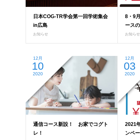
日本COG-TR学会第一回学術集会
8・9
in広島
ースの
お知らせ
お知らせ
12月
12月
10
03
2020
2020
通信コース新設！ お家でコグト
202
レ！
ンペー