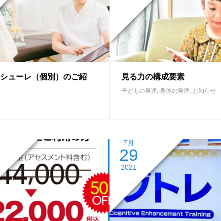
シューレ（個別）のご紹
見る力の構成要素
子どもの発達
,
身体の発達
,
お知らせ
7月
29
2021