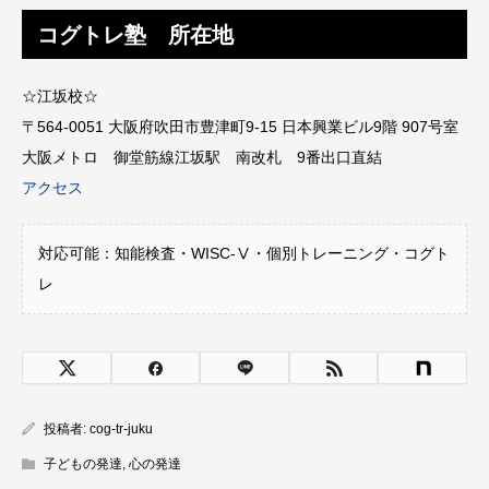
コグトレ塾 所在地
☆江坂校☆
〒564-0051 大阪府吹田市豊津町9-15 日本興業ビル9階 907号室
大阪メトロ 御堂筋線江坂駅 南改札 9番出口直結
アクセス
対応可能：知能検査・WISC-Ⅴ・個別トレーニング・コグト
レ
投稿者:
cog-tr-juku
子どもの発達
,
心の発達