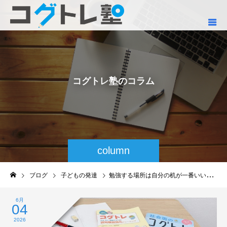
コ
グ
ト
レ
塾
の
コ
ラ
ム
column
ブログ
子どもの発達
勉強する場所は自分の机が一番いいの？
6月
04
2026