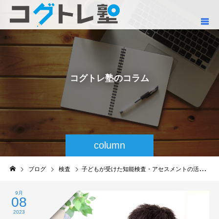
コ
グ
ト
レ
塾
の
コ
ラ
ム
column
ブログ
検査
子どもが受けた知能検査・アセスメントの活用法
9月
08
2023