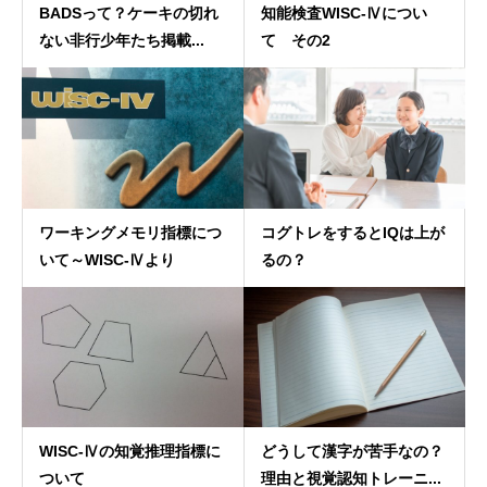
BADSって？ケーキの切れ
知能検査WISC-Ⅳについ
ない非行少年たち掲載...
て その2
ワーキングメモリ指標につ
コグトレをするとIQは上が
いて～WISC-Ⅳより
るの？
WISC-Ⅳの知覚推理指標に
どうして漢字が苦手なの？
ついて
理由と視覚認知トレーニ...